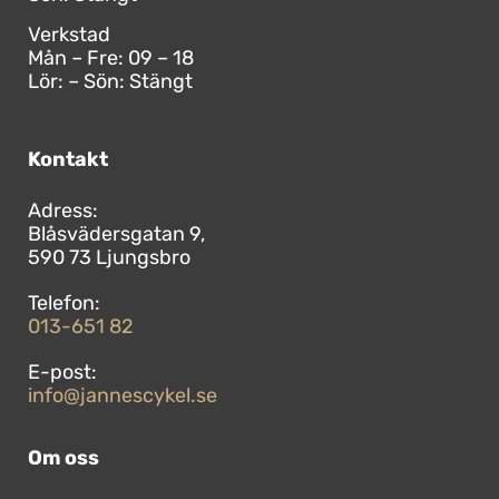
Verkstad
Mån – Fre: 09 – 18
Lör: – Sön: Stängt
Kontakt
Blåsvädersgatan 9,
590 73 Ljungsbro
013-651 82
info@jannescykel.se
Om oss