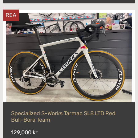
REA
Specialized S-Works Tarmac SL8 LTD Red
Bull-Bora Team
129,000 kr