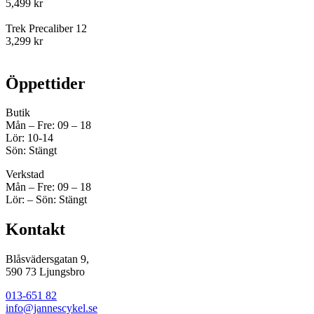
5,499 kr
Trek Precaliber 12
3,299 kr
Öppettider
Butik
Mån – Fre: 09 – 18
Lör: 10-14
Sön: Stängt
Verkstad
Mån – Fre: 09 – 18
Lör: – Sön: Stängt
Kontakt
Blåsvädersgatan 9,
590 73 Ljungsbro
013-651 82
info@jannescykel.se