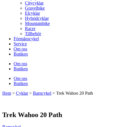
Citycyklar
Gravelbike
Elcyklar
Hybridcyklar
Mountainbike
Racer
Tillbehör
Förmånscykel
Service
Om oss
Butiken
Om oss
Butiken
Om oss
Butiken
Hem
>
Cyklar
>
Barncykel
>
Trek Wahoo 20 Path
Trek Wahoo 20 Path
Barncykel