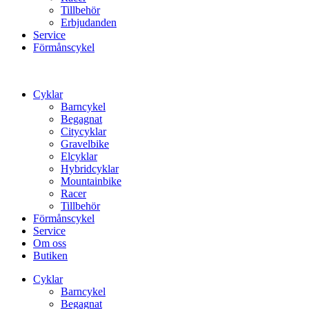
Tillbehör
Erbjudanden
Service
Förmånscykel
Cyklar
Barncykel
Begagnat
Citycyklar
Gravelbike
Elcyklar
Hybridcyklar
Mountainbike
Racer
Tillbehör
Förmånscykel
Service
Om oss
Butiken
Cyklar
Barncykel
Begagnat