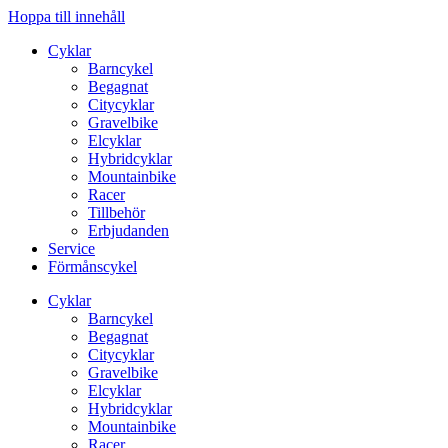
Hoppa till innehåll
Cyklar
Barncykel
Begagnat
Citycyklar
Gravelbike
Elcyklar
Hybridcyklar
Mountainbike
Racer
Tillbehör
Erbjudanden
Service
Förmånscykel
Cyklar
Barncykel
Begagnat
Citycyklar
Gravelbike
Elcyklar
Hybridcyklar
Mountainbike
Racer