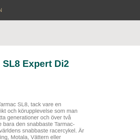
N
 SL8 Expert Di2
Tarmac SL8, tack vare en
vikt och körupplevelse som man
 åtta generationer och över två
te bara den snabbaste Tarmac-
världens snabbaste racercykel. Är
ing, Motala, Vättern eller