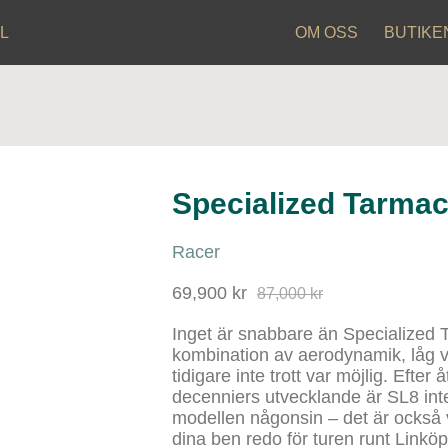
L
OM OSS
BUTIKE
Specialized Tarmac
Racer
69,900 kr
87,000 kr
Inget är snabbare än Specialized 
kombination av aerodynamik, låg 
tidigare inte trott var möjlig. Efter
decenniers utvecklande är SL8 in
modellen någonsin – det är också 
dina ben redo för turen runt Linköp