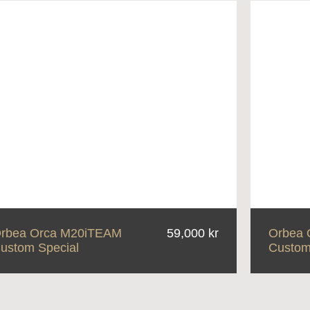
rbea Orca M20iTEAM
59,000 kr
Orbea 
ustom Special
Custom