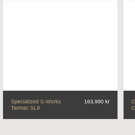
Specialized S-Works
163,990 kr
O
Tarmac SL9
C