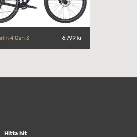
rlin 4 Gen 3
6,799 kr
Hitta hit