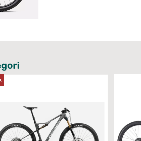
gori
A