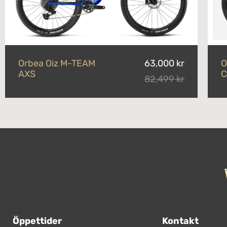
Orbea Oiz M-TEAM
63,000 kr
O
AXS
C
82,499 kr
Öppettider
Kontakt