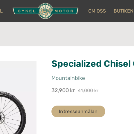
L
OM OSS
BUTIKEN
Specialized Chise
Mountainbike
32,900 kr
41,000 kr
Intresseanmälan