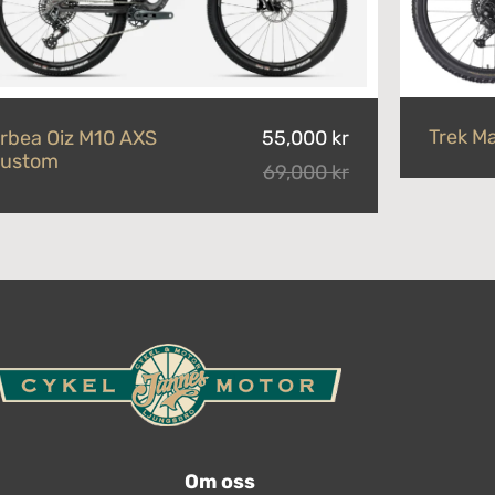
Trek Ma
rbea Oiz M10 AXS
55,000 kr
ustom
69,000 kr
Om oss